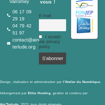
Valromey
vous !
06 17 09
E-mail
29 19
04 79 42
51 97
I accept
contact@ain-
the privacy
terlude.org
policy
Design, réalisation et administration par
l’Atelier du Numérique
,
hébergement par
Ethic Hosting
, gestion et contenu par
Ain'Terlude
. 2023, tous droits réservés.